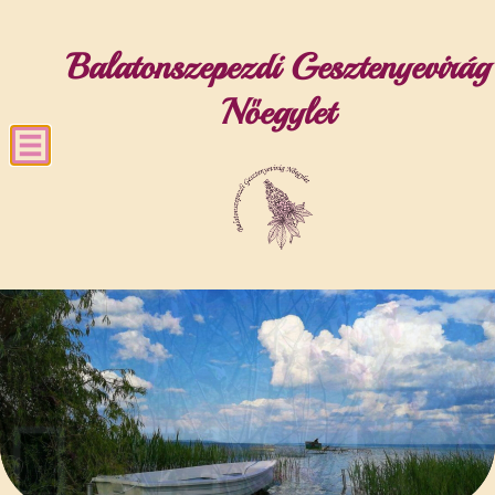
Balatonszepezdi Gesztenyevirág
Nőegylet